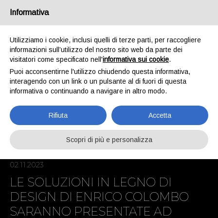
Informativa
/
IT
EN
Utilizziamo i cookie, inclusi quelli di terze parti, per raccogliere
informazioni sull’utilizzo del nostro sito web da parte dei
visitatori come specificato nell'
informativa sui cookie
.
HOME
NEWS
Puoi acconsentirne l'utilizzo chiudendo questa informativa,
NEWS
interagendo con un link o un pulsante al di fuori di questa
informativa o continuando a navigare in altro modo.
Rifiuta
Accetta
Scopri di più e personalizza
02.11.2023
LE SOLUZIONI IN LEGNO DI
DESIGN DI ENRICO COLOMBO
SARANNO PRESENTATE AD